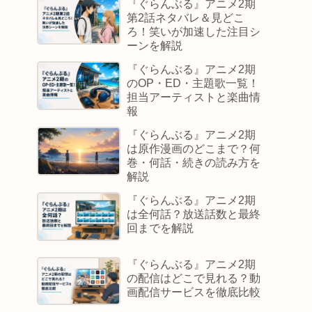
『ぐらんぶる』アニメ2期
第2話ネタバレ＆見どこ
ろ！笑いが加速した注目シ
ーンを解説
『ぐらんぶる』アニメ2期
のOP・ED・主題歌一覧！
担当アーティストと楽曲情
報
『ぐらんぶる』アニメ2期
は原作漫画のどこまで？何
巻・何話・続きの読み方を
解説
『ぐらんぶる』アニメ2期
は全何話？放送話数と最終
回までを解説
『ぐらんぶる』アニメ2期
の配信はどこで見れる？動
画配信サービスを徹底比較