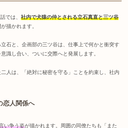
1話では、
社内で犬猿の仲とされる立石真直と三ツ谷
開が描かれます。
る立石と、企画部の三ツ谷は、仕事上で何かと衝突す
を意識し合い、ついに交際へと発展します。
た二人は、「絶対に秘密を守る」ことを約束し、社内
の恋人関係へ
言い争う姿
が描かれます。周囲の同僚たちも「また