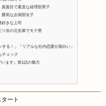
）｜真面目で素直な経理部男子
）｜勝気な企画部女子
お酒好きな上司
｜三ツ谷の元先輩でモテ男
ンする！」「リアルな社内恋愛が面白い」
もチェック
がいます』第1話の魅力
スタート