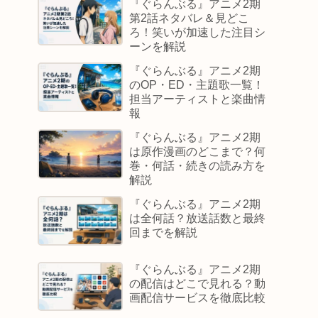
『ぐらんぶる』アニメ2期
第2話ネタバレ＆見どこ
ろ！笑いが加速した注目シ
ーンを解説
『ぐらんぶる』アニメ2期
のOP・ED・主題歌一覧！
担当アーティストと楽曲情
報
『ぐらんぶる』アニメ2期
は原作漫画のどこまで？何
巻・何話・続きの読み方を
解説
『ぐらんぶる』アニメ2期
は全何話？放送話数と最終
回までを解説
『ぐらんぶる』アニメ2期
の配信はどこで見れる？動
画配信サービスを徹底比較