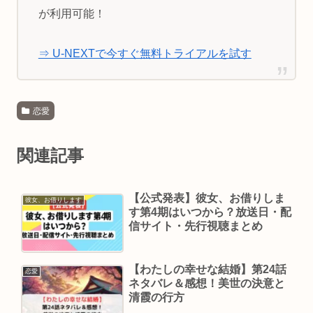
が利用可能！
⇒ U-NEXTで今すぐ無料トライアルを試す
恋愛
関連記事
【公式発表】彼女、お借りしま
彼女、お借りします
す第4期はいつから？放送日・配
信サイト・先行視聴まとめ
【わたしの幸せな結婚】第24話
恋愛
ネタバレ＆感想！美世の決意と
清霞の行方