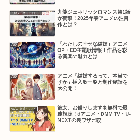
九龍ジェネリックロマンス第1話
九龍ジェネリックロマンス
が衝撃！2025年春アニメの注目
作とは？
「わたしの幸せな結婚」アニメ
恋愛
OP・ED主題歌情報！作品を彩
る音楽の魅力とは
アニメ「結婚するって、本当で
恋愛
すか」挿入歌一覧と制作秘話を
大公開！
彼女、お借りしますを無料で最
彼女、お借りします
速視聴！dアニメ・DMM TV・U-
NEXTの裏ワザ比較