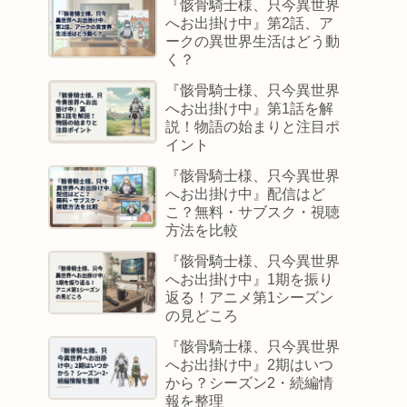
『骸骨騎士様、只今異世界
へお出掛け中』第2話、ア
ークの異世界生活はどう動
く？
『骸骨騎士様、只今異世界
へお出掛け中』第1話を解
説！物語の始まりと注目ポ
イント
『骸骨騎士様、只今異世界
へお出掛け中』配信はど
こ？無料・サブスク・視聴
方法を比較
『骸骨騎士様、只今異世界
へお出掛け中』1期を振り
返る！アニメ第1シーズン
の見どころ
『骸骨騎士様、只今異世界
へお出掛け中』2期はいつ
から？シーズン2・続編情
報を整理