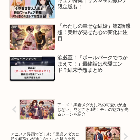
ギュア特集｜リズ＆雫の激レア
限定版も！
「わたしの幸せな結婚」第2話感
恋愛
想！美世が見せた心の変化に注
目
涙必至！「ボールパークでつか
ボールパークでつかまえて！
まえて！」最終話は恋愛エン
ド？結末予想まとめ
アニメ「黒岩メダカに私の可愛いが通
じない」見どころ3選！モナの魅力が光
るシーンを紹介
アニメと漫画で楽しむ「黒岩メダカに
私の可愛いが通じない」の魅力比較