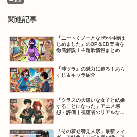
関連記事
『ニートくノ一となぜか同棲は
恋愛
じめました』のOP＆ED楽曲を
徹底解説！主題歌情報まとめ
『沖ツラ』の魅力に迫る！あら
恋愛
すじ＆キャラ紹介
『クラスの大嫌いな女子と結婚
恋愛
することになった』アニメ感
想・評価｜視聴者のリアルなレ
ビューをチェック！
「その着せ替え人形」最新フィ
その着せ替え人形は恋をする