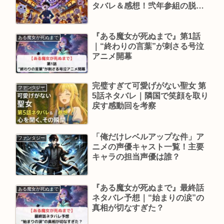
タバレ＆感想！弐年参組の脱出
ゲームの結末は？
『ある魔女が死ぬまで』第1話
ある魔女が死ぬまで
｜“終わりの言葉”が刺さる号泣
アニメ開幕
完璧すぎて可愛げがない聖女 第
ファンタジー
5話ネタバレ｜隣国で笑顔を取り
戻す感動回を考察
「俺だけレベルアップな件」ア
ファンタジー
ニメの声優キャスト一覧！主要
キャラの担当声優は誰？
『ある魔女が死ぬまで』最終話
ある魔女が死ぬまで
ネタバレ予想｜“始まりの涙”の
真相が切なすぎた？