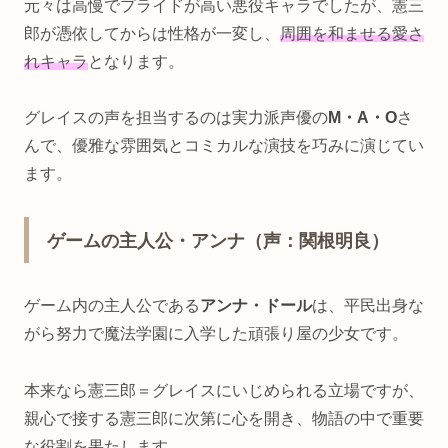
元々は高慢でプライドが高い悪役キャラでしたが、憲三
郎が憑依してからは性格が一変し、
周囲を和ませる愛さ
れキャラ
となります。
グレイスの声を担当するのは実力派声優の
M・A・O
さ
んで、優雅な雰囲気とコミカルな演技を巧みに演じてい
ます。
ゲームの主人公・アンナ（声：関根明良）
ゲーム内の主人公である
アンナ・ドール
は、平民出身な
がら努力で魔法学園に入学した頑張り屋の少女です。
本来なら憲三郎＝グレイスにいじめられる立場ですが、
親心で接する憲三郎に次第に心を開き、物語の中で重要
な役割を果たします。