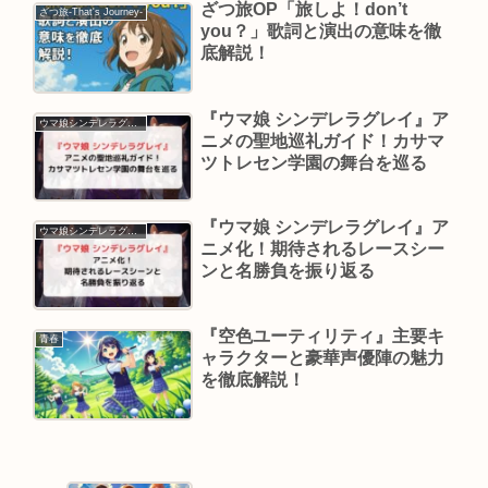
ざつ旅OP「旅しよ！don’t
ざつ旅-That's Journey-
you？」歌詞と演出の意味を徹
底解説！
『ウマ娘 シンデレラグレイ』ア
ウマ娘シンデレラグレイ
ニメの聖地巡礼ガイド！カサマ
ツトレセン学園の舞台を巡る
『ウマ娘 シンデレラグレイ』ア
ウマ娘シンデレラグレイ
ニメ化！期待されるレースシー
ンと名勝負を振り返る
『空色ユーティリティ』主要キ
青春
ャラクターと豪華声優陣の魅力
を徹底解説！