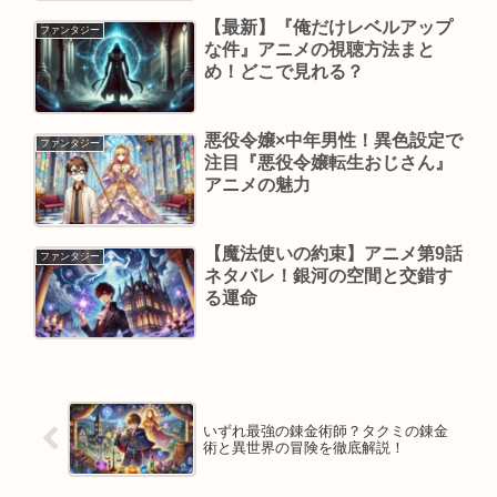
【最新】『俺だけレベルアップ
ファンタジー
な件』アニメの視聴方法まと
め！どこで見れる？
悪役令嬢×中年男性！異色設定で
ファンタジー
注目『悪役令嬢転生おじさん』
アニメの魅力
【魔法使いの約束】アニメ第9話
ファンタジー
ネタバレ！銀河の空間と交錯す
る運命
いずれ最強の錬金術師？タクミの錬金
術と異世界の冒険を徹底解説！