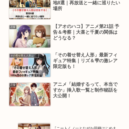
地8選｜再放送と一緒に巡りたい
場所
【アオのハコ】アニメ第21話 予
恋愛
告＆考察｜大喜と千夏の関係は
どうなる？
「その着せ替え人形」最新フィ
その着せ替え人形は恋をする
ギュア特集｜リズ＆雫の激レア
限定版も！
アニメ「結婚するって、本当で
恋愛
すか」挿入歌一覧と制作秘話を
大公開！
『ニートくノ一となぜか同棲はじめま