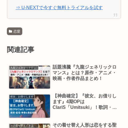
⇒ U-NEXTで今すぐ無料トライアルを試す
恋愛
関連記事
話題沸騰『九龍ジェネリックロ
九龍ジェネリックロマンス
マンス』とは？原作・アニメ・
映画・作者作品まとめ！
【神曲確定】『彼女、お借りし
彼女、お借りします
ます』4期OPは
ClariS「Umitsuki」！歌詞・配
信・映像も徹底解説
その着せ替え人形は恋をする聖
その着せ替え人形は恋をする