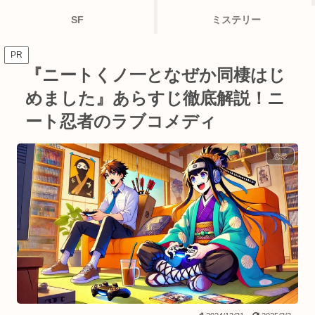
SF
ミステリー
PR
『ニートくノ一となぜか同棲はじ
めました』あらすじ徹底解説！ニ
ート忍者のラブコメディ
恋愛