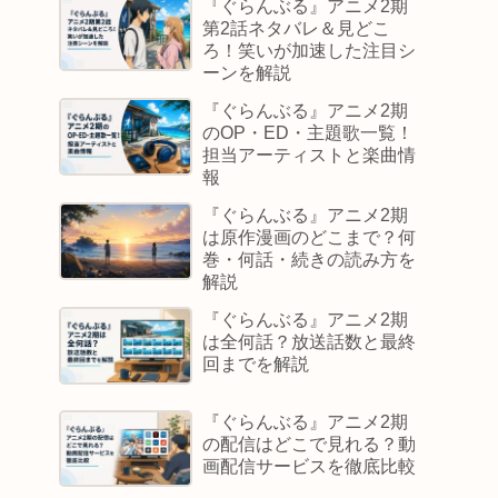
『ぐらんぶる』アニメ2期
第2話ネタバレ＆見どこ
ろ！笑いが加速した注目シ
ーンを解説
『ぐらんぶる』アニメ2期
のOP・ED・主題歌一覧！
担当アーティストと楽曲情
報
『ぐらんぶる』アニメ2期
は原作漫画のどこまで？何
巻・何話・続きの読み方を
解説
『ぐらんぶる』アニメ2期
は全何話？放送話数と最終
回までを解説
『ぐらんぶる』アニメ2期
の配信はどこで見れる？動
画配信サービスを徹底比較