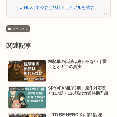
⇒ U-NEXTで今すぐ無料トライアルを試す
アクション
関連記事
桓騎軍の伝説は終わらない｜雷
アクション
土とオギコの真実
SPY×FAMILY3期｜原作対応表
SPY×FAMILY
と117話・120話の放送時期予想
『TO BE HERO X』第1話 感
TO BE HERO X