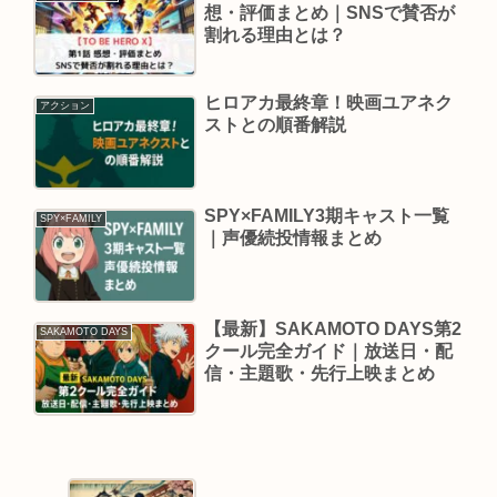
想・評価まとめ｜SNSで賛否が
割れる理由とは？
ヒロアカ最終章！映画ユアネク
アクション
ストとの順番解説
SPY×FAMILY3期キャスト一覧
SPY×FAMILY
｜声優続投情報まとめ
【最新】SAKAMOTO DAYS第2
SAKAMOTO DAYS
クール完全ガイド｜放送日・配
信・主題歌・先行上映まとめ