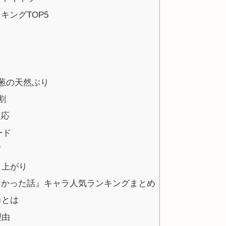
キングTOP5
葱の天然ぶり
割
反応
ード
て
り上がり
いなかった話』キャラ人気ランキングまとめ
力とは
理由