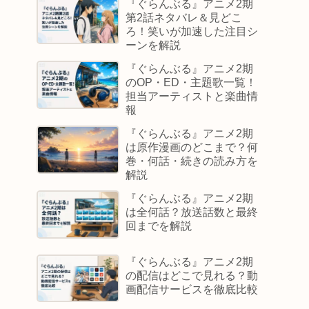
『ぐらんぶる』アニメ2期
第2話ネタバレ＆見どこ
ろ！笑いが加速した注目シ
ーンを解説
『ぐらんぶる』アニメ2期
のOP・ED・主題歌一覧！
担当アーティストと楽曲情
報
『ぐらんぶる』アニメ2期
は原作漫画のどこまで？何
巻・何話・続きの読み方を
解説
『ぐらんぶる』アニメ2期
は全何話？放送話数と最終
回までを解説
『ぐらんぶる』アニメ2期
の配信はどこで見れる？動
画配信サービスを徹底比較