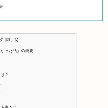
細
次
なかった話』の概要
とは？
性
公
ートキャラ