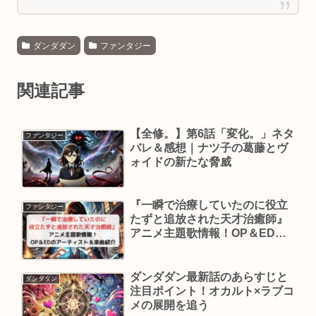
ダンダダン
ファンタジー
関連記事
【全修。】第6話「変化。」ネタ
ファンタジー
バレ＆感想｜ナツ子の葛藤とヴ
ォイドの新たな脅威
『一瞬で治療していたのに役立
ファンタジー
たずと追放された天才治癒師』
アニメ主題歌情報！OP＆EDの
アーティスト＆楽曲紹介
ダンダダン最新話のあらすじと
ダンダダン
注目ポイント！オカルト×ラブコ
メの展開を追う