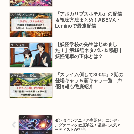
『アポカリプスホテル』の配信
アポカリプスホテル
＆視聴方法まとめ！ABEMA・
Leminoで最速配信
【妖怪学校の先生はじめまし
ファンタジー
た！】第19話ネタバレ＆感想｜
妖怪電車の正体とは？
『スライム倒して300年』2期の
スライム倒して300年、知らないうちにレベルMAXになってました
登場キャラ＆新キャラ一覧！声
優情報も徹底紹介
ダンダダンアニメの主題歌とエンディ
ングテーマを徹底解説！話題の人気ア
ーティストが担当