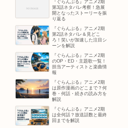
『ぐらんぶる』アニメ2期
第3話ネタバレ考察！急展
開となったストーリーを振
り返る
『ぐらんぶる』アニメ2期
第2話ネタバレ＆見どこ
ろ！笑いが加速した注目シ
ーンを解説
『ぐらんぶる』アニメ2期
のOP・ED・主題歌一覧！
担当アーティストと楽曲情
報
『ぐらんぶる』アニメ2期
は原作漫画のどこまで？何
巻・何話・続きの読み方を
解説
『ぐらんぶる』アニメ2期
は全何話？放送話数と最終
回までを解説