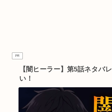
PR
【闇ヒーラー】第5話ネタバ
い！