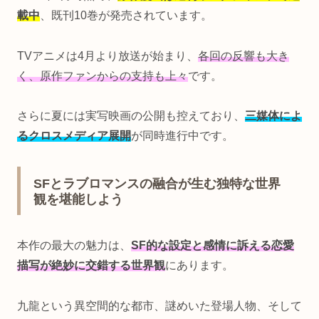
載中
、既刊10巻が発売されています。
TVアニメは4月より放送が始まり、
各回の反響も大き
く、原作ファンからの支持も上々
です。
さらに夏には実写映画の公開も控えており、
三媒体によ
るクロスメディア展開
が同時進行中です。
SFとラブロマンスの融合が生む独特な世界
観を堪能しよう
本作の最大の魅力は、
SF的な設定と感情に訴える恋愛
描写が絶妙に交錯する世界観
にあります。
九龍という異空間的な都市、謎めいた登場人物、そして