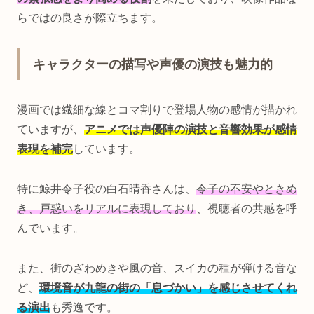
らではの良さが際立ちます。
キャラクターの描写や声優の演技も魅力的
漫画では繊細な線とコマ割りで登場人物の感情が描かれ
ていますが、
アニメでは声優陣の演技と音響効果が感情
表現を補完
しています。
特に鯨井令子役の白石晴香さんは、
令子の不安やときめ
き、戸惑いをリアルに表現しており
、視聴者の共感を呼
んでいます。
また、街のざわめきや風の音、スイカの種が弾ける音な
ど、
環境音が九龍の街の「息づかい」を感じさせてくれ
る演出
も秀逸です。