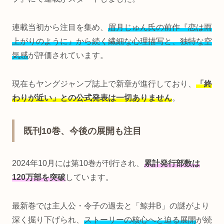
連載当初から注目を集め、
眉月じゅん氏の前作『恋は雨
上がりのように』から続く繊細な心理描写と、独特な空
気感
が評価されています。
現在もヤングジャンプ誌上で新章が進行しており、
「終
わりが近い」との公式発表は一切ありません
。
既刊10巻、今後の展開も注目
2024年10月には第10巻が刊行され、
累計発行部数は
120万部を突破
しています。
最新巻では主人公・令子の過去と「鯨井B」の謎がより
深く掘り下げられ、
ストーリーの核心へと迫る展開
が続