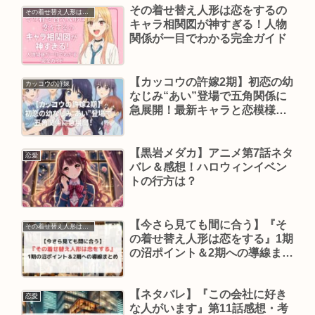
その着せ替え人形は恋をするの
その着せ替え人形は恋をする
キャラ相関図が神すぎる！人物
関係が一目でわかる完全ガイド
【カッコウの許嫁2期】初恋の幼
カッコウの許嫁
なじみ“あい”登場で五角関係に
急展開！最新キャラと恋模様を
完全網羅
【黒岩メダカ】アニメ第7話ネタ
恋愛
バレ＆感想！ハロウィンイベン
トの行方は？
【今さら見ても間に合う】『そ
その着せ替え人形は恋をする
の着せ替え人形は恋をする』1期
の沼ポイント＆2期への導線まと
め
【ネタバレ】『この会社に好き
恋愛
な人がいます』第11話感想・考