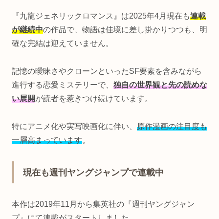
『九龍ジェネリックロマンス』は2025年4月現在も
連載
が継続中
の作品で、物語は佳境に差し掛かりつつも、明
確な完結は迎えていません。
記憶の曖昧さやクローンといったSF要素を含みながら
進行する恋愛ミステリーで、
独自の世界観と先の読めな
い展開
が読者を惹きつけ続けています。
特にアニメ化や実写映画化に伴い、
原作漫画の注目度も
一層高まっています
。
現在も週刊ヤングジャンプで連載中
本作は2019年11月から集英社の『週刊ヤングジャン
プ』にて連載がスタートしました。