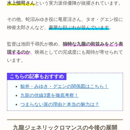
水上恒司さん
という実力派俳優陣が抜擢されています。
その他、蛇沼みゆき役に竜星涼さん、タオ・グエン役に
栁俊太郎さんなど、
豪華な顔ぶれが並んでいます
。
監督は池田千尋氏が務め、
独特な九龍の街並みをどう表
現するのか
、映画としての完成度にも期待が寄せられて
います。
こちらの記事もおすすめ
鯨井・みゆき・グエンの関係図はこちら！
九龍の伏線3選を徹底考察！
つまらない派の理由と本当の魅力は？
九龍ジェネリックロマンスの今後の展開