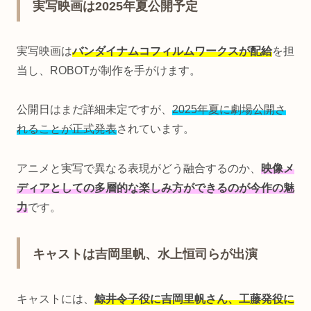
実写映画は2025年夏公開予定
実写映画は
バンダイナムコフィルムワークスが配給
を担
当し、ROBOTが制作を手がけます。
公開日はまだ詳細未定ですが、
2025年夏に劇場公開さ
れることが正式発表
されています。
アニメと実写で異なる表現がどう融合するのか、
映像メ
ディアとしての多層的な楽しみ方ができるのが今作の魅
力
です。
キャストは吉岡里帆、水上恒司らが出演
キャストには、
鯨井令子役に吉岡里帆さん、工藤発役に