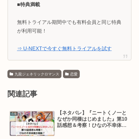
■特典満載
無料トライアル期間中でも有料会員と同じ特典
が利用可能！
⇒ U-NEXTで今すぐ無料トライアルを試す
九龍ジェネリックロマンス
恋愛
関連記事
【ネタバレ】『ニートくノ一と
恋愛
なぜか同棲はじめました』第10
話感想＆考察！ひなの不幸体質
が発動？